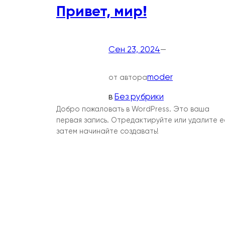
Привет, мир!
Сен 23, 2024
—
moder
от автора
в
Без рубрики
Добро пожаловать в WordPress. Это ваша
первая запись. Отредактируйте или удалите е
затем начинайте создавать!