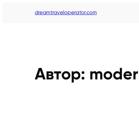
Перейти
dreamtraveloperator.com
к
содержимому
Автор:
moder